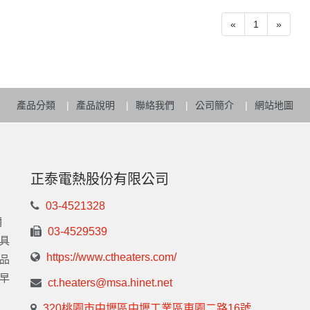
«
1
»
產品分類
產品說明
聯絡我們
公司簡介
網站地圖
正泰電熱股份有限公司
03-4521328
彌
03-4529539
具
https://www.ctheaters.com/
品
早
ct.heaters@msa.hinet.net
320桃園市中壢區中壢工業區東園二路16號