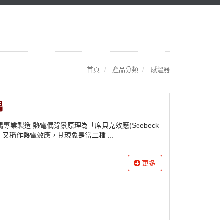
首頁
產品分類
感溫器
偶
專業製造 熱電偶背景原理為「席貝克效應(Seebeck
t)」，又稱作熱電效應，其現象是當二種 ...
更多